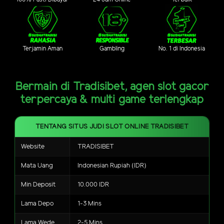
Terjamin Aman
Gambling
No. 1 di Indonesia
Bermain di Tradisibet, agen slot gacor
terpercaya & multi game terlengkap
TENTANG SITUS JUDI SLOT ONLINE TRADISIBET
Website
TRADISIBET
Mata Uang
Indonesian Rupiah (IDR)
Min Deposit
10.000 IDR
Lama Depo
1-3 Mins
Lama Wede
2-5 Mins