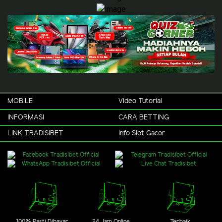
MOBILE
Video Tutorial
INFORMASI
CARA BETTING
LINK TRADISIBET
Info Slot Gacor
100% Pasti Dibayar
24 Jam Online
Terbaik